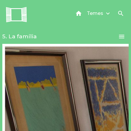
Vés
27. La platja
al
home
keyboard_arrow_down
search
Temes
28. La mar
contingut
29. El forn
30. La fruita
5. La família
menu
31. La verdura