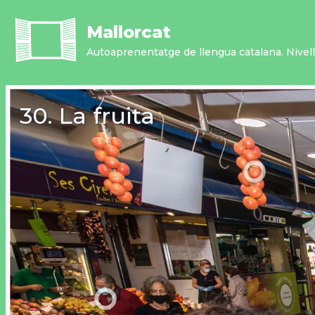
Vés
al
Mallorcat
contingut
Autoaprenentatge de llengua catalana. Nivell 
30. La fruita