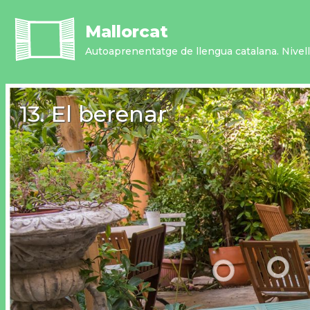
Vés
al
Mallorcat
contingut
Autoaprenentatge de llengua catalana. Nivell 
13. El berenar