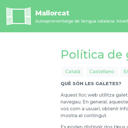
Vés
al
Mallorcat
contingut
Autoaprenentatge de llengua catalana. Nivell 
Política de
Català
Castellano
E
QUÈ SÓN LES GALETES?
Aquest lloc web utilitza gal
navegau. En general, aqueste
vos com a usuari, obtenir inf
mostra el contingut.
Es poden distingir dos tipus de