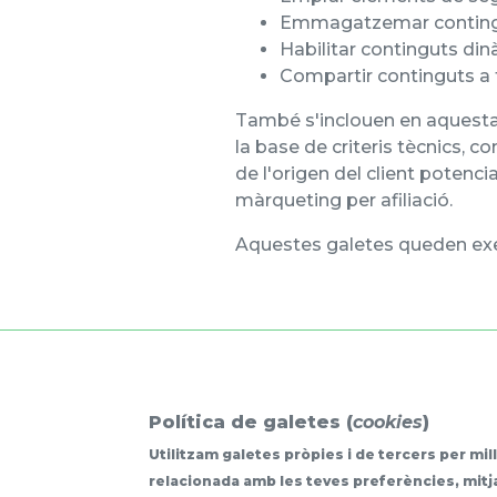
Emmagatzemar continguts
Habilitar continguts din
Compartir continguts a t
També s'inclouen en aquesta c
la base de criteris tècnics, c
de l'origen del client potenc
màrqueting per afiliació.
Aquestes galetes queden exem
Política de galetes (
cookies
)
Utilitzam galetes pròpies i de tercers per mil
relacionada amb les teves preferències, mitja