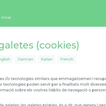
inicial
 galetes (cookies)
nglish
German
Italian
French
etes i/o tecnologies similars que emmagatzemen i recu
s tecnologies poden servir per a finalitats molt divers
ormació sobre els vostres hàbits de navegació o persona
 galetes: les galetes pròpies, és a dir, que genera i gesti