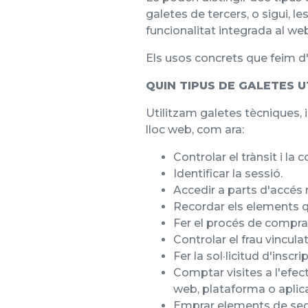
galetes de tercers, o sigui, 
funcionalitat integrada al we
Els usos concrets que feim d
QUIN TIPUS DE GALETES U
Utilitzam galetes tècniques, i
lloc web, com ara:
Controlar el trànsit i la
Identificar la sessió.
Accedir a parts d'accés r
Recordar els elements 
Fer el procés de compr
Controlar el frau vinculat
Fer la sol·licitud d'insc
Comptar visites a l'efect
web, plataforma o aplica
Emprar elements de segu