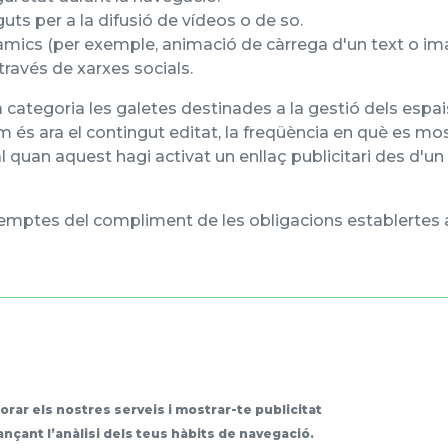
 per a la difusió de vídeos o de so.
àmics (per exemple, animació de càrrega d'un text o im
ravés de xarxes socials.
ategoria les galetes destinades a la gestió dels espais
om és ara el contingut editat, la freqüència en què es mos
ial quan aquest hagi activat un enllaç publicitari des d'
ptes del compliment de les obligacions establertes a l'
Mallorcat
Autoaprenentatge de llengua catalana. Nivell inicial
lorar els nostres serveis i mostrar-te publicitat
nçant l’anàlisi dels teus hàbits de navegació.