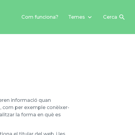
keyboard_arrow_down
search
Com funciona?
Temes
Cerca
peren informació quan
es, com per exemple conèixer-
litzar la forma en què es
ona el titular del web, i les