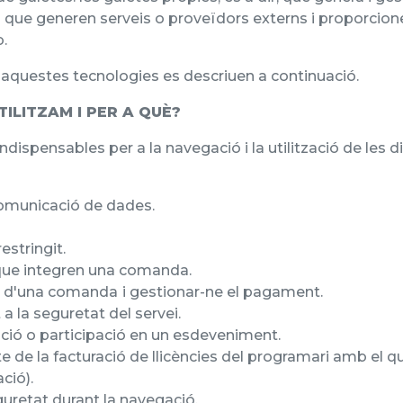
les que generen serveis o proveïdors externs i proporcio
b.
'aquestes tecnologies es descriuen a continuació.
TILITZAM I PER A QUÈ?
ndispensables per a la navegació i la utilització de les d
 comunicació de dades.
estringit.
que integren una comanda.
a d'una comanda
i gestionar-ne el pagament.
 a la seguretat del servei.
ripció o participació en un esdeveniment.
e de la facturació de llicències del programari amb el qua
ció).
retat durant la navegació.