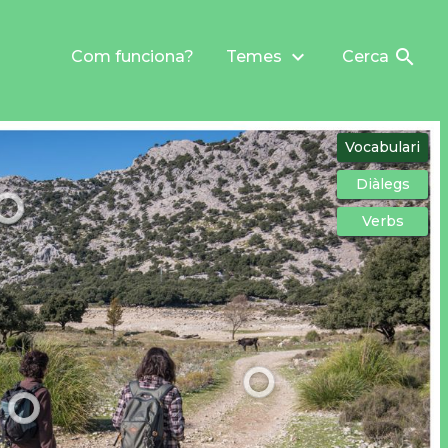
keyboard_arrow_down
search
Com funciona?
Temes
Cerca
Vocabulari
Diàlegs
Verbs